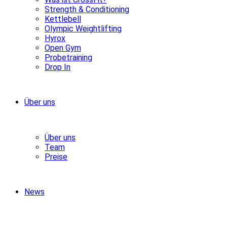
Strength & Conditioning
Kettlebell
Olympic Weightlifting
Hyrox
Open Gym
Probetraining
Drop In
Über uns
Über uns
Team
Preise
News