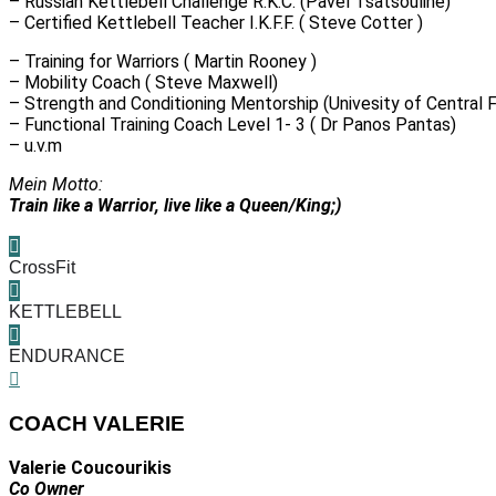
– Russian Kettlebell Challenge R.K.C. (Pavel Tsatsouline)
– Certified Kettlebell Teacher I.K.F.F. ( Steve Cotter )
– Training for Warriors ( Martin Rooney )
– Mobility Coach ( Steve Maxwell)
– Strength and Conditioning Mentorship (Univesity of Central F
– Functional Training Coach Level 1- 3 ( Dr Panos Pantas)
– u.v.m
Mein Motto:
Train like a Warrior, live like a Queen/King;)
CrossFit
KETTLEBELL
ENDURANCE
COACH VALERIE
Valerie Coucourikis
Co Owner